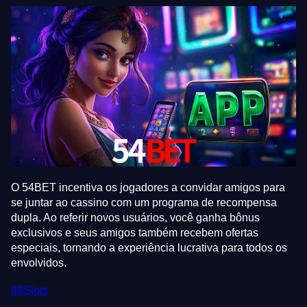
O 54BET incentiva os jogadores a convidar amigos para
se juntar ao cassino com um programa de recompensa
dupla. Ao referir novos usuários, você ganha bônus
exclusivos e seus amigos também recebem ofertas
especiais, tornando a experiência lucrativa para todos os
envolvidos.
88Slots