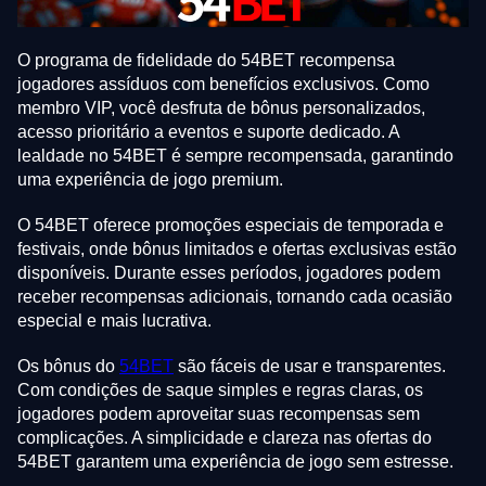
O programa de fidelidade do 54BET recompensa
jogadores assíduos com benefícios exclusivos. Como
membro VIP, você desfruta de bônus personalizados,
acesso prioritário a eventos e suporte dedicado. A
lealdade no 54BET é sempre recompensada, garantindo
uma experiência de jogo premium.
O 54BET oferece promoções especiais de temporada e
festivais, onde bônus limitados e ofertas exclusivas estão
disponíveis. Durante esses períodos, jogadores podem
receber recompensas adicionais, tornando cada ocasião
especial e mais lucrativa.
Os bônus do
54BET
são fáceis de usar e transparentes.
Com condições de saque simples e regras claras, os
jogadores podem aproveitar suas recompensas sem
complicações. A simplicidade e clareza nas ofertas do
54BET garantem uma experiência de jogo sem estresse.