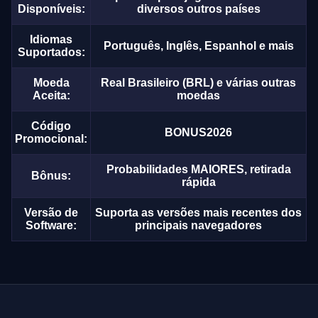
Disponíveis:
diversos outros países
Idiomas
Português, Inglês, Espanhol e mais
Suportados:
Moeda
Real Brasileiro (BRL) e várias outras
Aceita:
moedas
Código
BONUS2026
Promocional:
Probabilidades MAIORES, retirada
Bônus:
rápida
Versão de
Suporta as versões mais recentes dos
Software:
principais navegadores