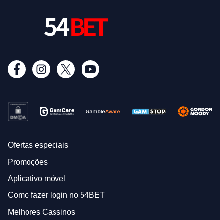
Ofertas especiais
Promoções
Aplicativo móvel
Como fazer login no 54BET
Melhores Cassinos