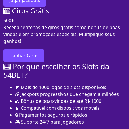
Jogar Jackpots
🎰 Giros Grátis
500+
Receba centenas de giros grátis como bônus de boas-
vindas e em promoções especiais. Multiplique seus
ganhos!
Ganhar Giros
🎰 Por que escolher os Slots da
54BET?
🎯 Mais de 1000 jogos de slots disponíveis
💰 Jackpots progressivos que chegam a milhões
🎁 Bônus de boas-vindas de até R$ 1000
📱 Compatível com dispositivos móveis
🔒 Pagamentos seguros e rápidos
🎮 Suporte 24/7 para jogadores