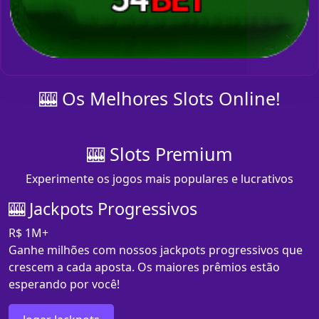
🎰 Os Melhores Slots Online!
🎰 Slots Premium
Experimente os jogos mais populares e lucrativos
🎰 Jackpots Progressivos
R$ 1M+
Ganhe milhões com nossos jackpots progressivos que
crescem a cada aposta. Os maiores prêmios estão
esperando por você!