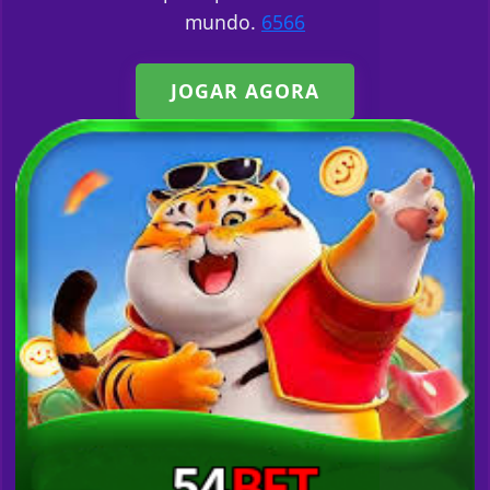
mundo.
6566
JOGAR AGORA