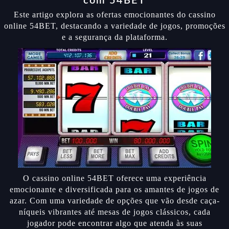
com 54BET
Este artigo explora as ofertas emocionantes do cassino
online 54BET, destacando a variedade de jogos, promoções
e a segurança da plataforma.
O cassino online 54BET oferece uma experiência
emocionante e diversificada para os amantes de jogos de
azar. Com uma variedade de opções que vão desde caça-
níqueis vibrantes até mesas de jogos clássicos, cada
jogador pode encontrar algo que atenda às suas