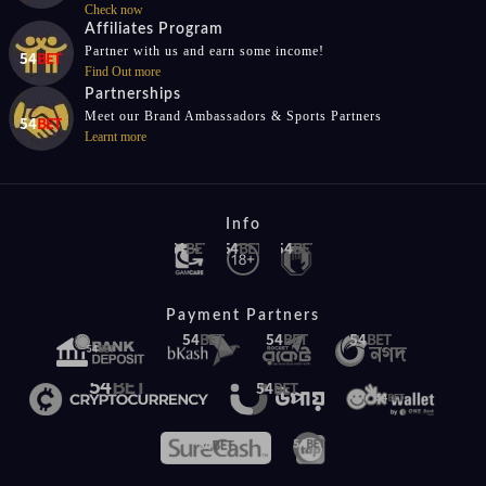
Check now
Affiliates Program
Partner with us and earn some income!
Find Out more
Partnerships
Meet our Brand Ambassadors & Sports Partners
Learnt more
Info
Payment Partners