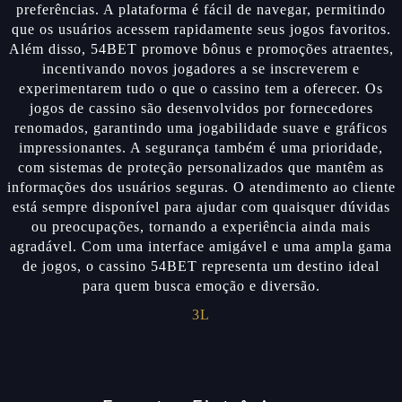
preferências. A plataforma é fácil de navegar, permitindo
que os usuários acessem rapidamente seus jogos favoritos.
Além disso, 54BET promove bônus e promoções atraentes,
incentivando novos jogadores a se inscreverem e
experimentarem tudo o que o cassino tem a oferecer. Os
jogos de cassino são desenvolvidos por fornecedores
renomados, garantindo uma jogabilidade suave e gráficos
impressionantes. A segurança também é uma prioridade,
com sistemas de proteção personalizados que mantêm as
informações dos usuários seguras. O atendimento ao cliente
está sempre disponível para ajudar com quaisquer dúvidas
ou preocupações, tornando a experiência ainda mais
agradável. Com uma interface amigável e uma ampla gama
de jogos, o cassino 54BET representa um destino ideal
para quem busca emoção e diversão.
3L