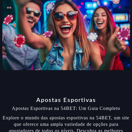
Apostas Esportivas
Apostas Esportivas na 54BET: Um Guia Completo
Explore o mundo das apostas esportivas na 54BET, um site
que oferece uma ampla variedade de opções para
apostadores de todos os níveis. Descubra as melhores