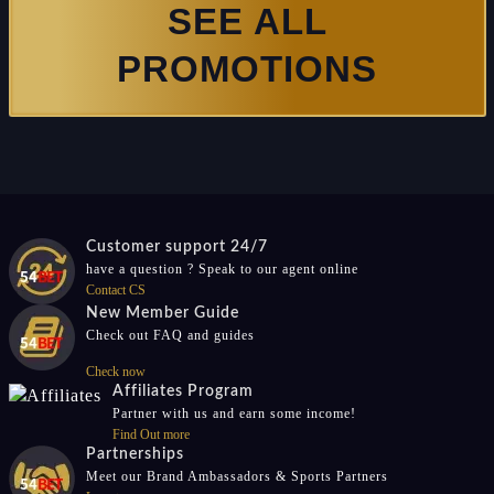
SEE ALL
PROMOTIONS
Customer support 24/7
have a question ? Speak to our agent online
Contact CS
New Member Guide
Check out FAQ and guides
Check now
Affiliates Program
Partner with us and earn some income!
Find Out more
Partnerships
Meet our Brand Ambassadors & Sports Partners