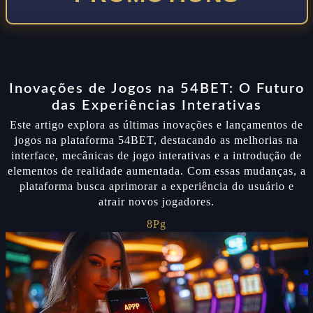
Inovações de Jogos na 54BET: O Futuro
das Experiências Interativas
Este artigo explora as últimas inovações e lançamentos de
jogos na plataforma 54BET, destacando as melhorias na
interface, mecânicas de jogo interativas e a introdução de
elementos de realidade aumentada. Com essas mudanças, a
plataforma busca aprimorar a experiência do usuário e
atrair novos jogadores.
8Pg