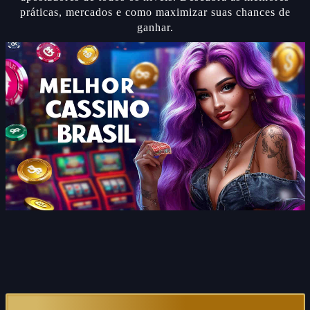
práticas, mercados e como maximizar suas chances de
ganhar.