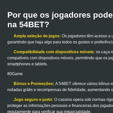
Por que os jogadores pode
na 54BET?
Ampla seleção de jogos:
Os jogadores têm acesso a u
garantindo que haja algo para todos os gostos e preferênci
Compatibilidade com dispositivos móveis:
os caça-
compatíveis com dispositivos móveis, permitindo que os jo
smartphones e tablets.
80Game
Bônus e Promoções:
A 54BET oferece vários bônus e
rodadas grátis e recompensas de fidelidade, aumentando o
Jogo seguro e justo:
O cassino opera sob normas rígid
proteger as informações pessoais e financeiras dos jogado
regularmente para verificar sua imparcialidade.