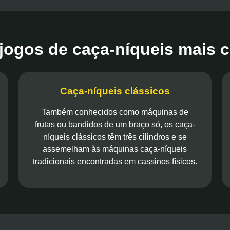
jogos de caça-níqueis mais 
Caça-níqueis clássicos
Também conhecidos como máquinas de
frutas ou bandidos de um braço só, os caça-
níqueis clássicos têm três cilindros e se
assemelham às máquinas caça-níqueis
tradicionais encontradas em cassinos físicos.