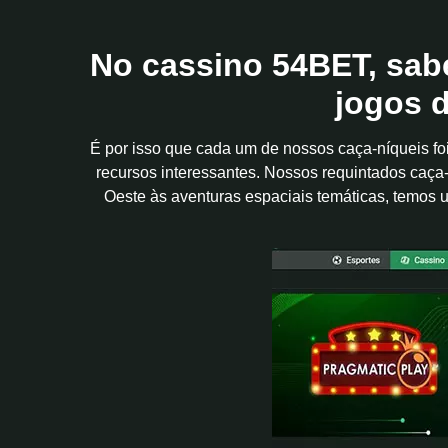
No cassino 54BET, sabe
jogos d
É por isso que cada um de nossos caça-níqueis fo
recursos interessantes. Nossos requintados caça
Oeste às aventuras espaciais temáticas, temos 