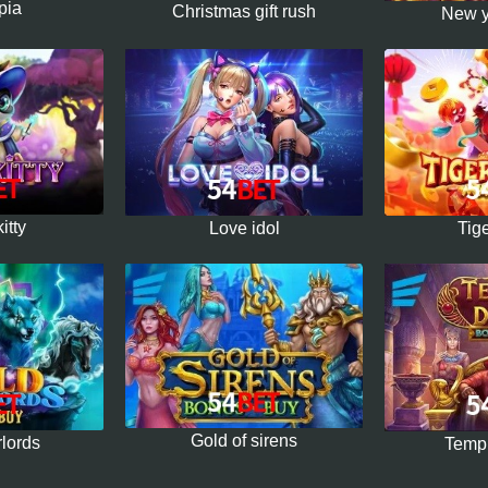
pia
Christmas gift rush
New y
itty
Tig
Love idol
Gold of sirens
rlords
Templ