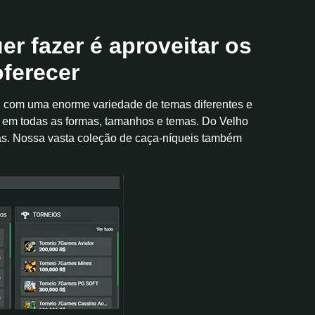
r fazer é aproveitar os
oferecer
l, com uma enorme variedade de temas diferentes e
m em todas as formas, tamanhos e temas. Do Velho
ias. Nossa vasta coleção de caça-níqueis também