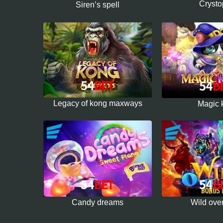
Crysto
Siren’s spell
Legacy of kong maxways
Magic k
Wild ove
Candy dreams