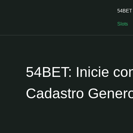
54BET
Slots
54BET: Inicie c
Cadastro Gener