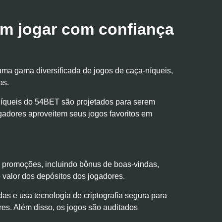
m jogar com confiança
ma gama diversificada de jogos de caça-níqueis,
as.
níqueis do 54BET são projetados para serem
gadores aproveitem seus jogos favoritos em
 promoções, incluindo bônus de boas-vindas,
 valor dos depósitos dos jogadores.
as e usa tecnologia de criptografia segura para
res. Além disso, os jogos são auditados