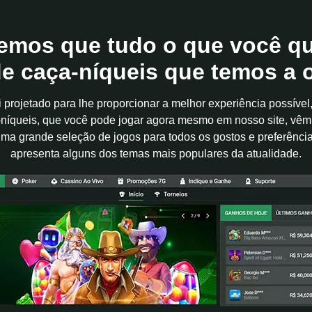
mos que tudo o que você que
e caça-níqueis que temos a 
i projetado para lhe proporcionar a melhor experiência possíve
-níqueis, que você pode jogar agora mesmo em nosso site, vê
uma grande seleção de jogos para todos os gostos e preferênc
apresenta alguns dos temas mais populares da atualidade.