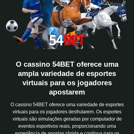
O cassino 54BET oferece uma
ampla variedade de esportes
virtuais para os jogadores
apostarem
O cassino 54BET oferece uma variedade de esportes
virtuais para os jogadores desfrutarem. Os esportes
virtuais são simulações geradas por computador de
eventos esportivos reais, proporcionando uma
experiência de apostas rápida e contínua para os