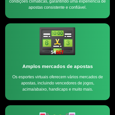
condições climáticas, garantindo uma experiência de
apostas consistente e confiável.
Amplos mercados de apostas
Os esportes virtuais oferecem vários mercados de
apostas, incluindo vencedores de jogos,
acima/abaixo, handicaps e muito mais.