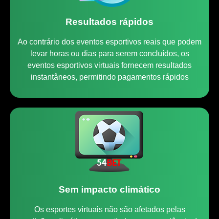
Resultados rápidos
Ao contrário dos eventos esportivos reais que podem
levar horas ou dias para serem concluídos, os
eventos esportivos virtuais fornecem resultados
instantâneos, permitindo pagamentos rápidos
Sem impacto climático
Os esportes virtuais não são afetados pelas