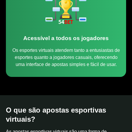
Acessível a todos os jogadores
Os esportes virtuais atendem tanto a entusiastas de
esportes quanto a jogadores casuais, oferecendo
uma interface de apostas simples e fácil de usar.
O que são apostas esportivas
virtuais?
As apostas esportivas virtuais são uma forma de