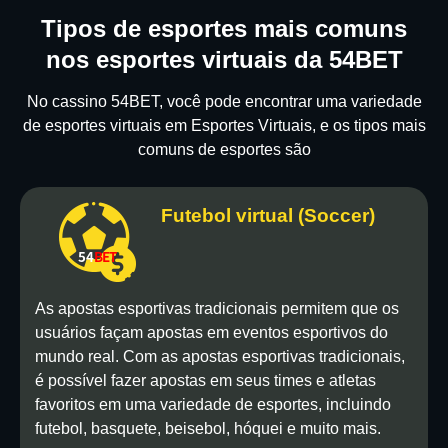
Tipos de esportes mais comuns
nos esportes virtuais da 54BET
No cassino 54BET, você pode encontrar uma variedade
de esportes virtuais em Esportes Virtuais, e os tipos mais
comuns de esportes são
Futebol virtual (Soccer)
As apostas esportivas tradicionais permitem que os
usuários façam apostas em eventos esportivos do
mundo real. Com as apostas esportivas tradicionais,
é possível fazer apostas em seus times e atletas
favoritos em uma variedade de esportes, incluindo
futebol, basquete, beisebol, hóquei e muito mais.